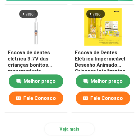
Escova de dentes
Escova de Dentes
elétrica 3.7V das
Elétrica Impermeável
crianças bonitos
Desenho Animado
recarregáveis
Crianças Inteligentes
impermeável com 4
Escova de Dentes
Melhor preço
Melhor preço
modos
Automática Escova de
Dentes
Fale Conosco
Fale Conosco
Veja mais