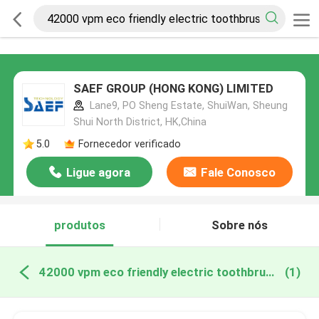
SAEF GROUP (HONG KONG) LIMITED
Lane9, PO Sheng Estate, ShuiWan, Sheung
Shui North District, HK,China
5.0
Fornecedor verificado
Ligue agora
Fale Conosco
produtos
Sobre nós
42000 vpm eco friendly electric toothbrush fabricação online
(1)