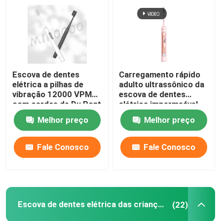
escova de dentes elétrica recarregável
Escova de dentes elétrica adulta
Escova de dentes
Carregamento rápido
elétrica a pilhas de
adulto ultrassônico da
Escova de dentes elétrica das crianças
vibração 12000 VPM
escova de dentes
com cerdas de Du Pont
elétrica impermeável
com os 4 modos
Sonic Electric Toothbrush
Melhor preço
Melhor preço
Fale Conosco
Fale Conosco
Escova de dentes elétrica esperta
Escova de dentes elétrica das crianças
(22)