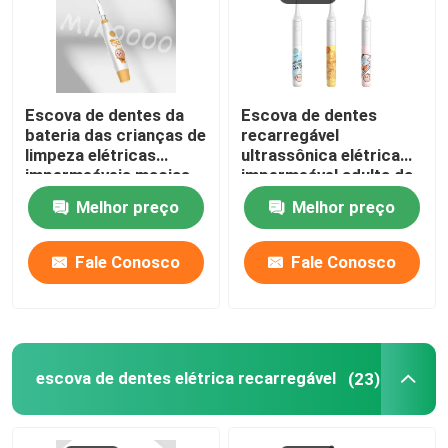
Escova de dentes da
Escova de dentes
bateria das crianças de
recarregável
limpeza elétricas
ultrassônica elétrica
impermeáveis macias
impermeável adulta da
da escova de dentes
escova de dentes IPX7
Melhor preço
Melhor preço
IPX7
Fale Conosco
Fale Conosco
Para casa
escova de dentes elétrica recarregável
Produtos
(23)
Vídeos