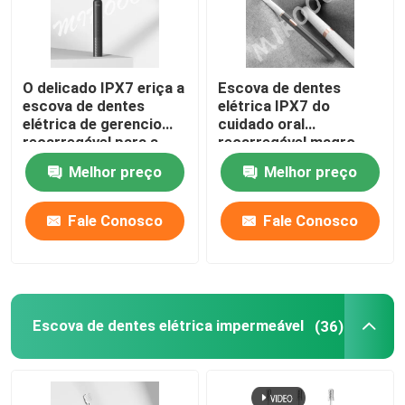
O delicado IPX7 eriça a
Escova de dentes
escova de dentes
elétrica IPX7 do
elétrica de gerencio
cuidado oral
recarregável para a
recarregável magro
proteção da goma
impermeável com 3
Melhor preço
Melhor preço
modos
Fale Conosco
Fale Conosco
Escova de dentes elétrica impermeável
(36)