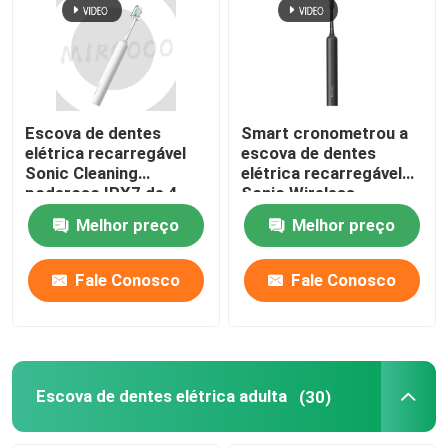
Sobre nós
Visita à fábrica
Escova de dentes
Smart cronometrou a
elétrica recarregável
escova de dentes
Sonic Cleaning
elétrica recarregável
Controle de qualidade
poderoso IPX7 de 4
Sonic Wireless
modos impermeável
Charging Waterproof
Melhor preço
Melhor preço
Contacte-nos
Fale Conosco
Fale Conosco
Solicite um orçamento
Escova de dentes elétrica do cuidado oral
Escova de dentes elétrica adulta
(30)
Escova de dentes elétrica impermeável