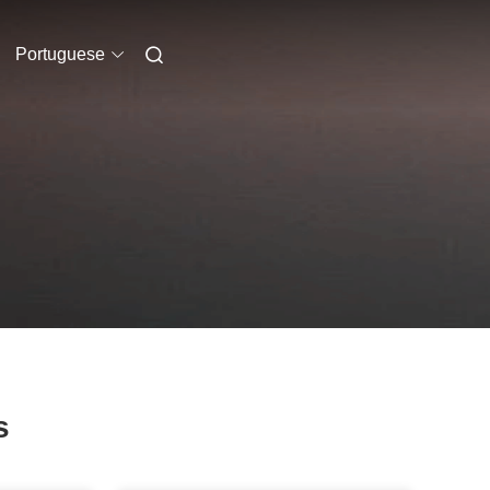
Portuguese
s