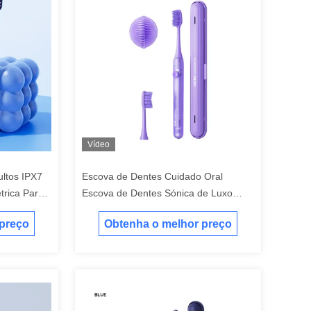
Vídeo
ultos IPX7
Escova de Dentes Cuidado Oral
trica Para
Escova de Dentes Sónica de Luxo
Escova de Dentes Sónica Elétrica
 preço
Obtenha o melhor preço
Portátil Com 2 Min Smart Timer