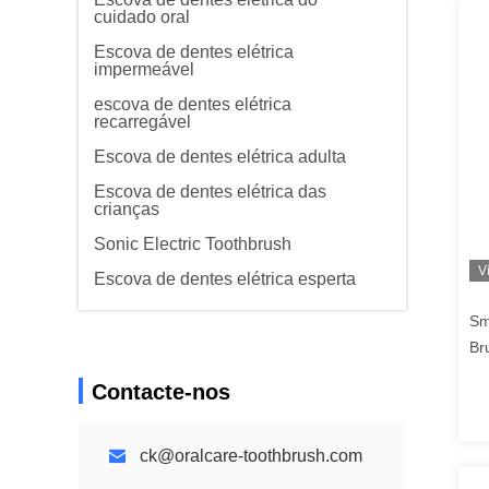
cuidado oral
Escova de dentes elétrica
impermeável
escova de dentes elétrica
recarregável
Escova de dentes elétrica adulta
Escova de dentes elétrica das
crianças
Sonic Electric Toothbrush
V
Escova de dentes elétrica esperta
Sm
Br
El
Contacte-nos
ck@oralcare-toothbrush.com