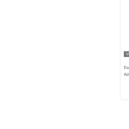
V
Es
Ad
Al