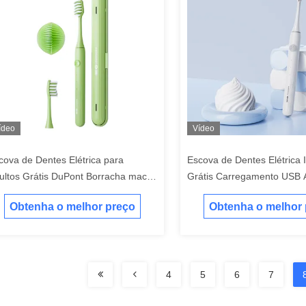
ídeo
Vídeo
cova de Dentes Elétrica para
Escova de Dentes Elétrica I
ultos Grátis DuPont Borracha macia
Grátis Carregamento USB 
imentada por Bateria Impermeável
Viagem, 2 Min Timer Inteli
Obtenha o melhor preço
Obtenha o melhor
Escova de Dentes Elétrica 
4
5
6
7