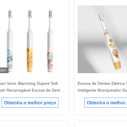
ídeo
art Sonic Blanching Dupont Soft
Escova de Dentes Elétrica 
ush Recarregável Escova de Dentes
Inteligente Branqueador Du
étrica Silenciosa
Brush para crianças
Obtenha o melhor preço
Obtenha o melhor