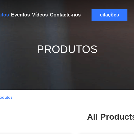
utos
Eventos
Vídeos
Contacte-nos
citações
PRODUTOS
odutos
All Product