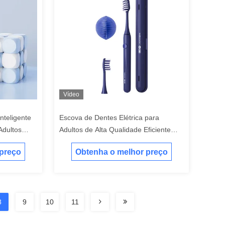
Vídeo
nteligente
Escova de Dentes Elétrica para
Adultos
Adultos de Alta Qualidade Eficiente
gente
Limpeza IPX7 Escova Elétrica
 preço
Obtenha o melhor preço
Adultos
Ultrassônica
8
9
10
11