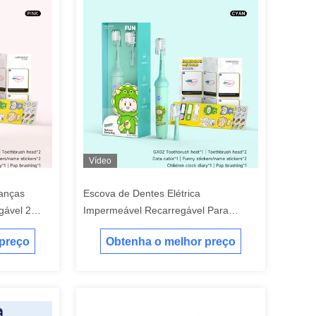
Vídeo
ianças
Escova de Dentes Elétrica
gável 2
Impermeável Recarregável Para
scovinha
Crianças IPX7 Impermeável Com
 preço
Obtenha o melhor preço
Timer de 2 Minutos