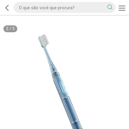
2
/
5