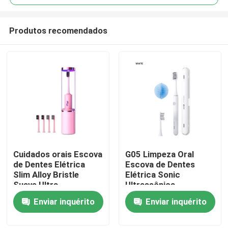
Produtos recomendados
Cuidados orais Escova
G05 Limpeza Oral
Para casa
de Dentes Elétrica
Escova de Dentes
Slim Alloy Bristle
Elétrica Sonic
Suave Ultra
Ultrassônica
Produtos
Branqueador Escova
Recarregável Com
Enviar inquérito
Enviar inquérito
de Dentes Eletrônica
Alerta de Timer
Vídeos