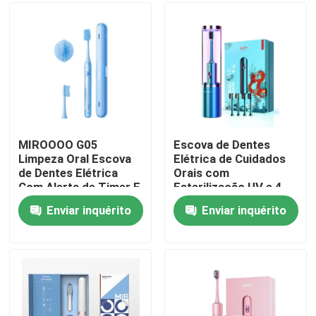
Sobre nós
Visita à fábrica
Controle de qualidade
MIROOOO G05
Escova de Dentes
Limpeza Oral Escova
Elétrica de Cuidados
de Dentes Elétrica
Orais com
Contacte-nos
Com Alerta de Timer E
Esterilização UV e 4
Carregamento Sem
modos de limpeza
Enviar inquérito
Enviar inquérito
Fio
Solicite um orçamento
Escova de dentes elétrica do cuidado oral
Escova de dentes elétrica impermeável