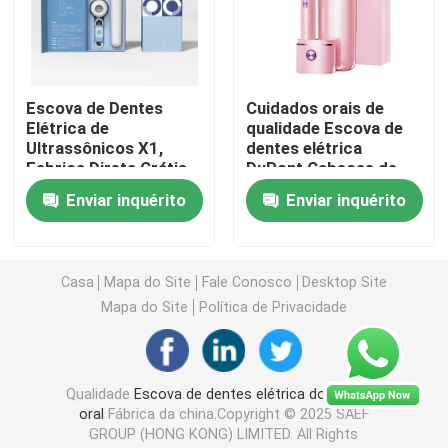
escova de dentes elétrica recarregável
Escova de Dentes
Cuidados orais de
Escova de dentes elétrica adulta
Elétrica de
qualidade Escova de
Ultrassônicos X1,
dentes elétrica
Fabrica Direta Grátis
DuPont Cabeças de
Escova de dentes elétrica das crianças
Escova de Dentes
escova com 4 modos
Enviar inquérito
Enviar inquérito
Elétrica Recarregável
de limpeza e
Para Branqueamento
temporizador
Sonic Electric Toothbrush
de Dentes
inteligente
Casa
Mapa do Site
Fale Conosco
Desktop Site
Escova de dentes elétrica esperta
Mapa do Site
Política de Privacidade
Qualidade
Escova de dentes elétrica do cuidado
oral
Fábrica da china.Copyright © 2025 SAEF
GROUP (HONG KONG) LIMITED. All Rights