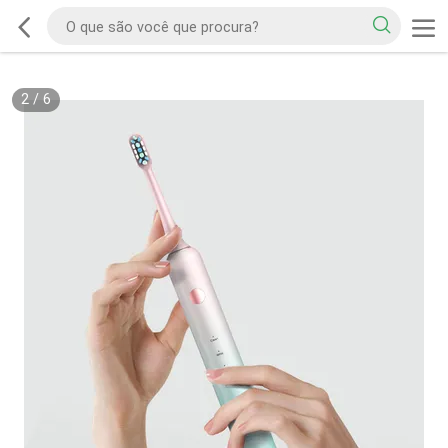
2
/
6