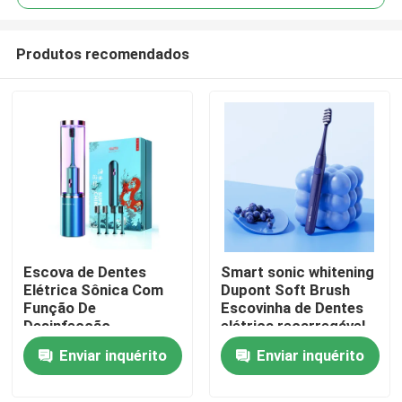
Produtos recomendados
Escova de Dentes
Smart sonic whitening
Para casa
Elétrica Sônica Com
Dupont Soft Brush
Função De
Escovinha de Dentes
Desinfecção
elétrica recarregável
Produtos
Enviar inquérito
Enviar inquérito
Vídeos