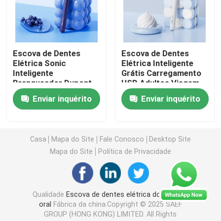
escova de dentes elétrica recarregável
Escova de Dentes
Escova de Dentes
Escova de dentes elétrica adulta
Elétrica Sonic
Elétrica Inteligente
Inteligente
Grátis Carregamento
Branqueador Dupont
USB Adultos Viagem,
Escova de dentes elétrica das crianças
Soft Brush
2 Min Timer
Enviar inquérito
Enviar inquérito
Recarregável
Inteligente Escova de
Silenciosa
Dentes Elétrica
Sonic Electric Toothbrush
Adultos
Casa
Mapa do Site
Fale Conosco
Desktop Site
Escova de dentes elétrica esperta
Mapa do Site
Política de Privacidade
Qualidade
Escova de dentes elétrica do cuidado
oral
Fábrica da china.Copyright © 2025 SAEF
GROUP (HONG KONG) LIMITED. All Rights