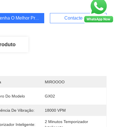
enha O Melhor Preço
Contacte-Nos
roduto
a
MIROOOO
ro Do Modelo
GX02
ência De Vibração:
18000 VPM
2 Minutos Temporizador 
rizador Inteligente: