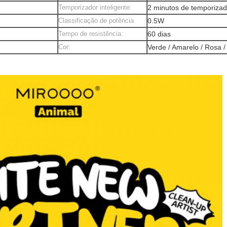
Temporizador inteligente:
2 minutos de temporizado
Classificação de potência
0.5W
Tempo de resistência:
60 dias
Cor:
Verde / Amarelo / Rosa /