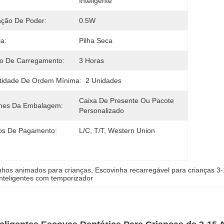
Inteligente
ação De Poder:
0.5W
ia:
Pilha Seca
o De Carregamento:
3 Horas
tidade De Ordem Mínima:
2 Unidades
Caixa De Presente Ou Pacote 
lhes Da Embalagem:
Personalizado
os De Pagamento:
L/C, T/T, Western Union
nhos animados para crianças
, 
Escovinha recarregável para crianças 3
inteligentes com temporizador