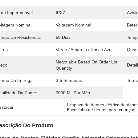
rau Impermeável:
IPX7
Avali
oltagem Nominal:
Voltagem Nominal
Bater
empo De Resistência:
60 Dias
Temp
ores:
Verde / Amarelo / Rosa / Azul
Quan
Negotiable Based On Order Lot 
reço:
Deta
Quantity
empo De Entrega:
3-5 Semanas
Term
abilidade Da Fonte:
3000 Mil Por Mês.
Limpeza de dentes elétrica de dese
estacar:
Escovinha de dentes para crianças 
escrição Do Produto