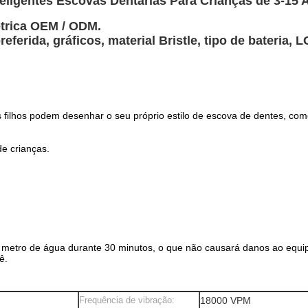
eligentes Escovas Dentárias Para Crianças de 3-15 
étrica OEM / ODM.
referida, gráficos, material Bristle, tipo de bateria
lhos podem desenhar o seu próprio estilo de escova de dentes, como q
de crianças.
1 metro de água durante 30 minutos, o que não causará danos ao equ
ê.
Frequência de vibração:
18000 VPM