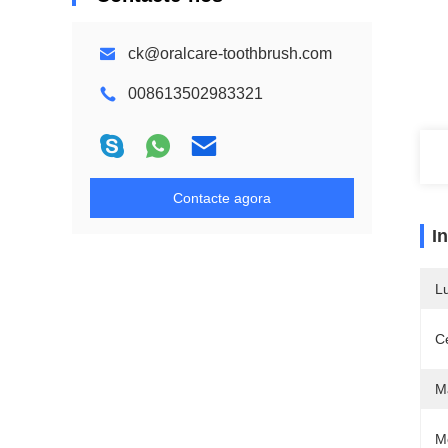
ck@oralcare-toothbrush.com
008613502983321
Contacte agora
I
L
Ce
M
M