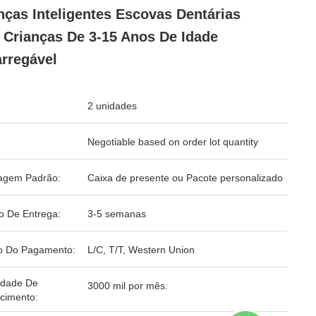
nças Inteligentes Escovas Dentárias
 Crianças De 3-15 Anos De Idade
rregável
2 unidades
Negotiable based on order lot quantity
agem Padrão:
Caixa de presente ou Pacote personalizado
o De Entrega:
3-5 semanas
o Do Pagamento:
L/C, T/T, Western Union
idade De
3000 mil por mês.
cimento: