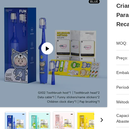
Cria
Para
Reca
MOQ:
Preço:
Embal
Períod
Métod
Capac
Abaste