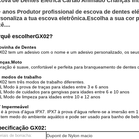
ova de Dentes Elétrica Cartão Animado Crianças Int
 anos Produtor profissional de escova de dentes el
sonaliza a tua escova eletrônica.
Escolha a sua cor p
ê....
rquê escolher
GX
02?
ovinha de Dentes
02 tem um adesivo com o nome e um adesivo personalizado, os seus fi
anças.
Moto
bração é suave, confortável e perfeita para branqueamento de dentes 
s modos de trabalho
02 tem três modos de trabalho diferentes.
L Modo à prova de traças para idades entre 3 e 6 anos
L Modo de cuidados para gengivas para idades entre 6 e 10 anos
L Modo de limpeza para idades entre 10 e 12 anos
7 Impermeável
é à prova d'água IPX7. IPX7 à prova d'água refere-se a imersão em 
tem medo do ambiente aquático e pode ser usado para banho de beb
:
pecificação GX02
riais de borracha:
Dupont de Nylon macio