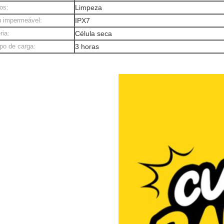
os:
Limpeza
 impermeável:
IPX7
ria:
Célula seca
o de carga:
3 horas