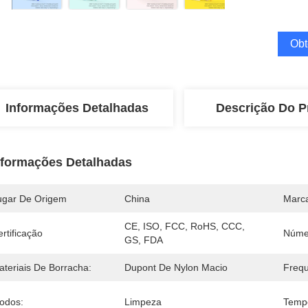
Obt
Informações Detalhadas
Descrição Do P
nformações Detalhadas
ugar De Origem
China
Marc
CE, ISO, FCC, RoHS, CCC, 
rtificação
Núme
GS, FDA
ateriais De Borracha:
Dupont De Nylon Macio
Frequ
odos:
Limpeza
Tempo