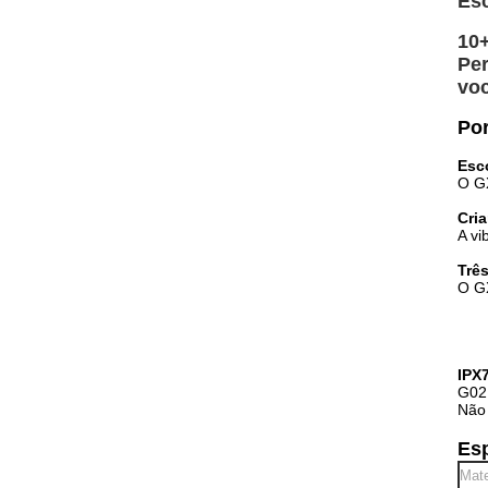
Esc
10+
Per
voc
Po
Esc
O GX
Cri
A vi
Trê
O GX
IPX
G02 
Não 
Es
Mate