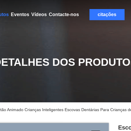
utos
Eventos
Vídeos
Contacte-nos
citações
DETALHES DOS PRODUTO
rtão Animado Crianças Inteligentes Escovas Dentárias Para Crianças 
Esco