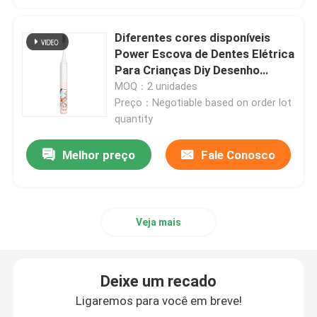
escova de dentes elétrica recarregável
Diferentes cores disponíveis
Power Escova de Dentes Elétrica
Para Crianças Diy Desenho
Escova de dentes elétrica adulta
Animado Escova de Dentes
MOQ：2 unidades
Preço：Negotiable based on order lot
quantity
Escova de dentes elétrica das crianças
Melhor preço
Fale Conosco
Sonic Electric Toothbrush
Escova de dentes elétrica esperta
Veja mais
Deixe um recado
Ligaremos para você em breve!