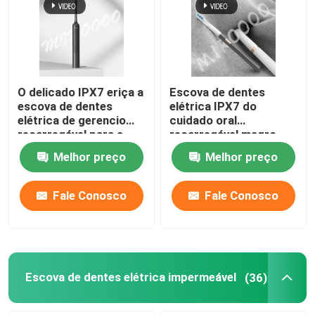
O delicado IPX7 eriça a
Escova de dentes
escova de dentes
elétrica IPX7 do
elétrica de gerencio
cuidado oral
recarregável para a
recarregável magro
proteção da goma
impermeável com 3
Melhor preço
Melhor preço
modos
Fale Conosco
Fale Conosco
Escova de dentes elétrica impermeável
(36)