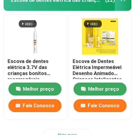
(22)
Escova de dentes
Escova de Dentes
elétrica 3.7V das
Elétrica Impermeável
crianças bonitos
Desenho Animado
recarregáveis
Crianças Inteligentes
impermeável com 4
Escova de Dentes
Melhor preço
Melhor preço
modos
Automática Escova de
Dentes
Fale Conosco
Fale Conosco