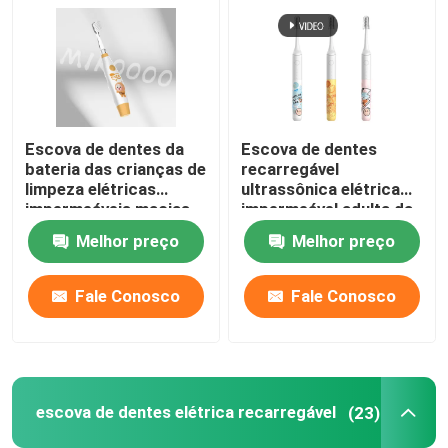
Escova de dentes da
Escova de dentes
bateria das crianças de
recarregável
limpeza elétricas
ultrassônica elétrica
impermeáveis macias
impermeável adulta da
da escova de dentes
escova de dentes IPX7
Melhor preço
Melhor preço
IPX7
Fale Conosco
Fale Conosco
escova de dentes elétrica recarregável
(23)