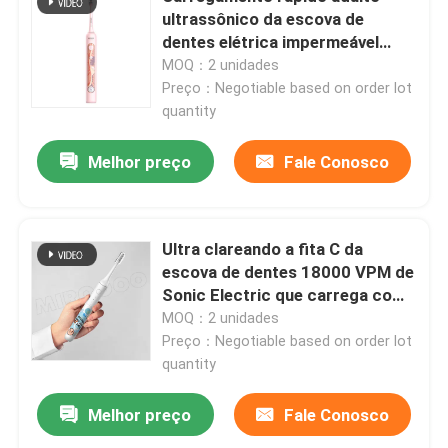
ultrassônico da escova de
dentes elétrica impermeável
Sobre nós
com os 4 modos
MOQ：2 unidades
Preço：Negotiable based on order lot
quantity
Visita à fábrica
Melhor preço
Fale Conosco
Controle de qualidade
Contacte-nos
Ultra clareando a fita C da
escova de dentes 18000 VPM de
Sonic Electric que carrega com
Solicite um orçamento
os 3 modos
MOQ：2 unidades
Preço：Negotiable based on order lot
quantity
Escova de dentes elétrica do cuidado oral
Melhor preço
Fale Conosco
Escova de dentes elétrica impermeável