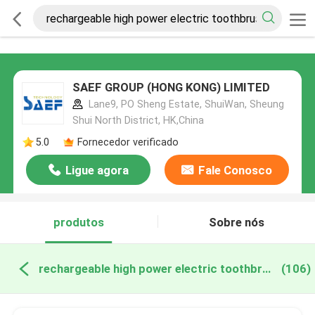
SAEF GROUP (HONG KONG) LIMITED
Lane9, PO Sheng Estate, ShuiWan, Sheung
Shui North District, HK,China
5.0
Fornecedor verificado
Ligue agora
Fale Conosco
produtos
Sobre nós
rechargeable high power electric toothbrush fabricação online
(106)