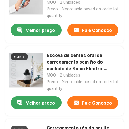
MOQ：2 unidades
Preço：Negotiable based on order lot
quantity
Melhor preço
Fale Conosco
Escova de dentes oral de
carregamento sem fio do
cuidado de Sonic Electric
Toothbrush USB da marca
MOQ：2 unidades
própria
Preço：Negotiable based on order lot
quantity
Para casa
Melhor preço
Fale Conosco
Produtos
Vídeos
Carregamento rápido adulto