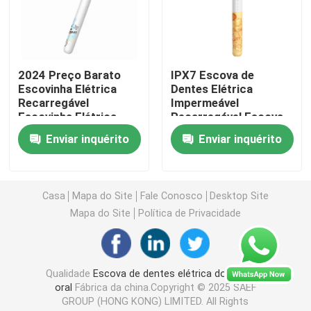
escova de dentes elétrica recarregável
2024 Preço Barato
IPX7 Escova de
Escova de dentes elétrica adulta
Escovinha Elétrica
Dentes Elétrica
Recarregável
Impermeável
Escovinha Elétrica
Recarregável Escova
Escova de dentes elétrica das crianças
Infantil
de Dentes Elétrica
Enviar inquérito
Enviar inquérito
para Crianças Para
uso doméstico
Sonic Electric Toothbrush
Casa
Mapa do Site
Fale Conosco
Desktop Site
Escova de dentes elétrica esperta
Mapa do Site
Política de Privacidade
Qualidade
Escova de dentes elétrica do cuidado
oral
Fábrica da china.Copyright © 2025 SAEF
GROUP (HONG KONG) LIMITED. All Rights