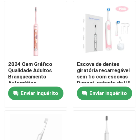
Sobre nós
Visita à fábrica
Controle de qualidade
2024 Oem Gráfico
Escova de dentes
Qualidade Adultos
giratória recarregável
Branqueamento
sem fio com escovas
Contacte-nos
Automático
Dupont, patente da UE
Recarregável
e longa duração da
Enviar inquérito
Enviar inquérito
personalizado escova
bateria
Solicite um orçamento
de dentes elétrica
com LED
Escova de dentes elétrica do cuidado oral
Escova de dentes elétrica impermeável