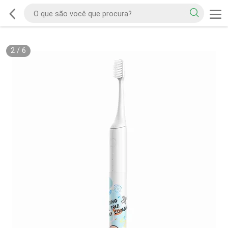
2
/
6