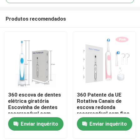
Produtos recomendados
360 escova de dentes
360 Patente da UE
Para casa
elétrica giratória
Rotativa Canais de
Escovinha de dentes
escova redonda
recarregável com
recarregável sem fios
Produtos
escova redonda
Escova de dentes
Enviar inquérito
Enviar inquérito
elétrica
Vídeos