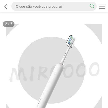
2
/
6