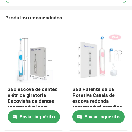
Produtos recomendados
360 escova de dentes
360 Patente da UE
Para casa
elétrica giratória
Rotativa Canais de
Escovinha de dentes
escova redonda
recarregável com
recarregável sem fios
Produtos
escova redonda
Escova de dentes
Enviar inquérito
Enviar inquérito
elétrica
Vídeos