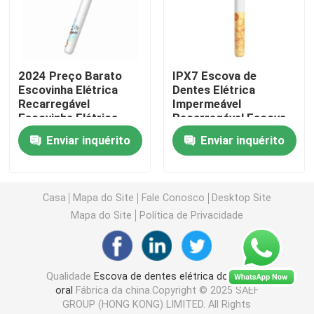
escova de dentes elétrica recarregável
2024 Preço Barato
IPX7 Escova de
Escova de dentes elétrica adulta
Escovinha Elétrica
Dentes Elétrica
Recarregável
Impermeável
Escovinha Elétrica
Recarregável Escova
Escova de dentes elétrica das crianças
Infantil
de Dentes Elétrica
Enviar inquérito
Enviar inquérito
para Crianças Para
uso doméstico
Sonic Electric Toothbrush
Casa
Mapa do Site
Fale Conosco
Desktop Site
Escova de dentes elétrica esperta
Mapa do Site
Política de Privacidade
Qualidade
Escova de dentes elétrica do cuidado
oral
Fábrica da china.Copyright © 2025 SAEF
GROUP (HONG KONG) LIMITED. All Rights