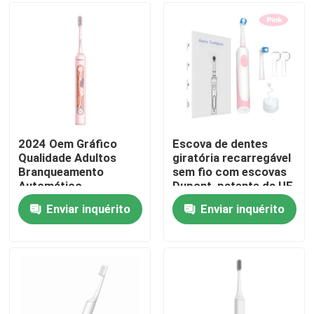
Sobre nós
Visita à fábrica
Controle de qualidade
2024 Oem Gráfico
Escova de dentes
Qualidade Adultos
giratória recarregável
Branqueamento
sem fio com escovas
Contacte-nos
Automático
Dupont, patente da UE
Recarregável
e longa duração da
Enviar inquérito
Enviar inquérito
personalizado escova
bateria
Solicite um orçamento
de dentes elétrica
com LED
Escova de dentes elétrica do cuidado oral
Escova de dentes elétrica impermeável