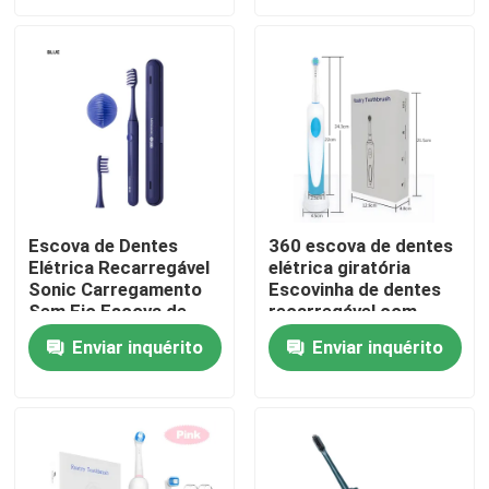
Sobre nós
Visita à fábrica
Controle de qualidade
Escova de Dentes
360 escova de dentes
Elétrica Recarregável
elétrica giratória
Contacte-nos
Sonic Carregamento
Escovinha de dentes
Sem Fio Escova de
recarregável com
Dentes Impermeável
escova redonda
Solicite um orçamento
Enviar inquérito
Enviar inquérito
Elétrica
Escova de dentes elétrica do cuidado oral
Escova de dentes elétrica impermeável