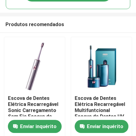
Produtos recomendados
Para casa
Escova de Dentes
Escova de Dentes
Elétrica Recarregável
Elétrica Recarregável
Sonic Carregamento
Multifuntcional
Produtos
Sem Fio Escova de
Escova de Dentes UV
Dentes Impermeável
Esterilizador Escova
Enviar inquérito
Enviar inquérito
Elétrica
de Dentes
Vídeos