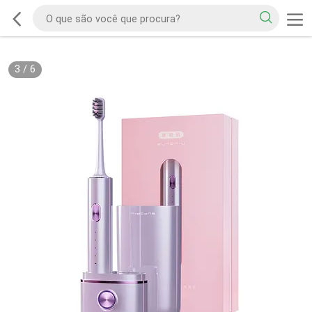
3
/
6