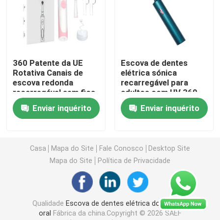
escova de dentes elétrica recarregável
Escova de dentes elétrica adulta
360 Patente da UE
Escova de dentes
Rotativa Canais de
elétrica sónica
escova redonda
recarregável para
Escova de dentes elétrica das crianças
recarregável sem fios
adultos com UV 360
Escova de dentes
Desinfecção Cup e 4
Enviar inquérito
Enviar inquérito
elétrica
modos
Sonic Electric Toothbrush
Casa
Mapa do Site
Fale Conosco
Desktop Site
Escova de dentes elétrica esperta
Mapa do Site
Política de Privacidade
Qualidade
Escova de dentes elétrica do cuidado
oral
Fábrica da china.Copyright © 2026 SAEF